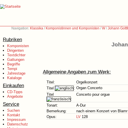
Navigation:
Klassika
/
Komponistinnen und Komponisten
/
W
/
Johann Gottf
Rubriken
Johann
Komponisten
Dirigenten
Textdichter
Gattungen
Begriffe
Tempi
Allgemeine Angaben zum Werk:
Jahrestage
Kataloge
Titel:
Orgelkonzert
Einkaufen
Organ Concerto
Titel
:
CD-Tipps
Titel
Concerto pour orgue
Angebote
:
Service
Tonart:
A-Dur
Suchen
Bemerkung:
nach einem Konzert von Blamr
Kontakt
Opus:
LV
128
Impressum
Datenschutz