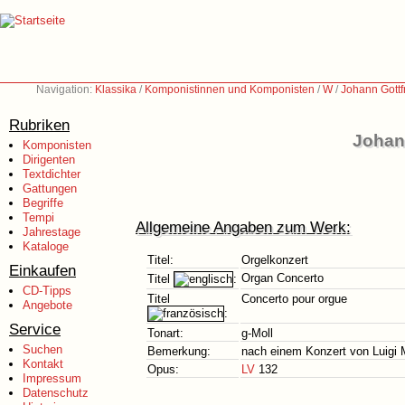
Navigation:
Klassika
/
Komponistinnen und Komponisten
/
W
/
Johann Gottf
Rubriken
Johann
Komponisten
Dirigenten
Textdichter
Gattungen
Begriffe
Tempi
Allgemeine Angaben zum Werk:
Jahrestage
Kataloge
Titel:
Orgelkonzert
Einkaufen
Organ Concerto
Titel
:
CD-Tipps
Titel
Concerto pour orgue
Angebote
:
Service
Tonart:
g-Moll
Suchen
Bemerkung:
nach einem Konzert von Luigi 
Kontakt
Opus:
LV
132
Impressum
Datenschutz