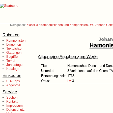
Navigation:
Klassika
/
Komponistinnen und Komponisten
/
W
/
Johann Gottf
Rubriken
Johann
Komponisten
Hamonis
Dirigenten
Textdichter
Gattungen
Allgemeine Angaben zum Werk:
Begriffe
Tempi
Jahrestage
Titel:
Hamonisches Denck- und Dan
Kataloge
Untertitel:
8 Variationen auf den Choral "A
Einkaufen
Entstehungszeit:
1738
Opus:
LV
3
CD-Tipps
Angebote
Service
Suchen
Kontakt
Impressum
Datenschutz