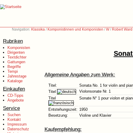
Navigation:
Klassika
/
Komponistinnen und Komponisten
/
W
/
Robert Ward
Rubriken
Komponisten
Sonata
Dirigenten
Textdichter
Gattungen
Begriffe
Tempi
Allgemeine Angaben zum Werk:
Jahrestage
Kataloge
Titel:
Sonata No. 1 for violin and pia
Einkaufen
Violonsonate Nr. 1
Titel
:
CD-Tipps
Titel
Sonate N° 1 pour violon et pia
Angebote
:
Service
Entstehungszeit:
1950
Suchen
Besetzung:
Violine und Klavier
Kontakt
Impressum
Kaufempfehlung:
Datenschutz