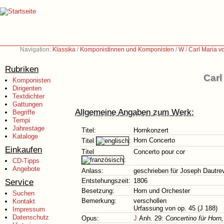
Navigation:
Klassika
/
Komponistinnen und Komponisten
/
W
/
Carl Maria 
Rubriken
Carl
Komponisten
Dirigenten
Textdichter
Gattungen
Allgemeine Angaben zum Werk:
Begriffe
Tempi
Jahrestage
Titel:
Hornkonzert
Kataloge
Horn Concerto
Titel
:
Einkaufen
Titel
Concerto pour cor
:
CD-Tipps
Angebote
Anlass:
geschrieben für Joseph Dautre
Service
Entstehungszeit:
1806
Besetzung:
Horn und Orchester
Suchen
Bemerkung:
verschollen
Kontakt
Urfassung von op. 45 (J 188)
Impressum
Datenschutz
Opus:
J
Anh. 29:
Concertino für Horn,