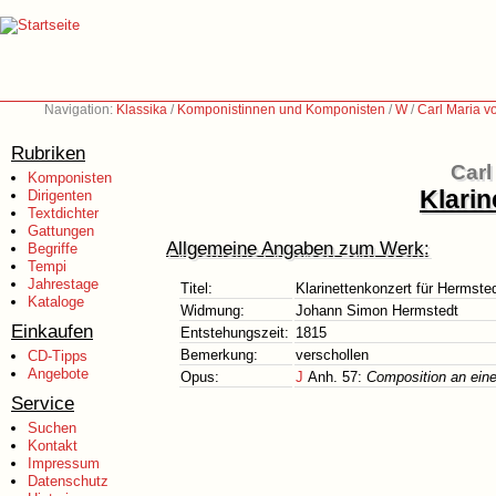
Navigation:
Klassika
/
Komponistinnen und Komponisten
/
W
/
Carl Maria 
Rubriken
Carl
Komponisten
Klarin
Dirigenten
Textdichter
Gattungen
Allgemeine Angaben zum Werk:
Begriffe
Tempi
Jahrestage
Titel:
Klarinettenkonzert für Hermste
Kataloge
Widmung:
Johann Simon Hermstedt
Einkaufen
Entstehungszeit:
1815
Bemerkung:
verschollen
CD-Tipps
Angebote
Opus:
J
Anh. 57:
Composition an eine
Service
Suchen
Kontakt
Impressum
Datenschutz