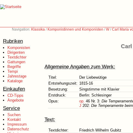
Navigation:
Klassika
/
Komponistinnen und Komponisten
/
W
/
Carl Maria 
Rubriken
Carl
Komponisten
Dirigenten
Textdichter
Gattungen
Allgemeine Angaben zum Werk:
Begriffe
Tempi
Jahrestage
Titel:
Der Liebewütige
Kataloge
Entstehungszeit:
1815-16
Einkaufen
Besetzung:
Singstimme mit Klavier
Erstdruck:
Berlin: Schlesinger
CD-Tipps
Angebote
Opus:
op.
46 Nr. 3:
Die Temperamente 
J
202:
Die Temperamente beim V
Service
Suchen
Text:
Kontakt
Impressum
Datenschutz
Textdichter:
Friedrich Wilhelm Gubitz