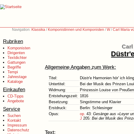
Navigation:
Klassika
/
Komponistinnen und Komponisten
/
W
/
Carl Maria 
Rubriken
Carl
Komponisten
Düstr'
Dirigenten
Textdichter
Gattungen
Allgemeine Angaben zum Werk:
Begriffe
Tempi
Jahrestage
Titel:
Düstr'e Harmonien hör' ich klin
Kataloge
Untertitel:
Bei der Musik des Prinzen Lou
Einkaufen
Widmung:
Prinzessin Louise von Preußen,
Entstehungszeit:
1816
CD-Tipps
Angebote
Besetzung:
Singstimme und Klavier
Erstdruck:
Berlin: Schlesinger
Service
Opus:
op.
43:
Gesänge aus »Leyer un
Suchen
J
205:
Bei der Musik des Prinz
Kontakt
Impressum
Datenschutz
Text: