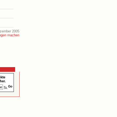
ezember 2005
ukte
her.
Go