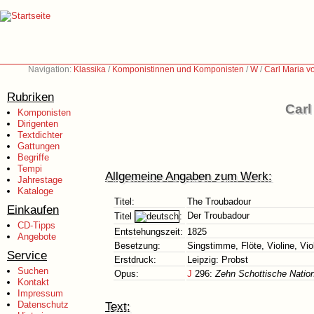
Navigation:
Klassika
/
Komponistinnen und Komponisten
/
W
/
Carl Maria 
Rubriken
Carl
Komponisten
Dirigenten
Textdichter
Gattungen
Begriffe
Tempi
Allgemeine Angaben zum Werk:
Jahrestage
Kataloge
Titel:
The Troubadour
Einkaufen
Der Troubadour
Titel
:
CD-Tipps
Entstehungszeit:
1825
Angebote
Besetzung:
Singstimme, Flöte, Violine, Vio
Service
Erstdruck:
Leipzig: Probst
Suchen
Opus:
J
296:
Zehn Schottische Nation
Kontakt
Impressum
Datenschutz
Text: