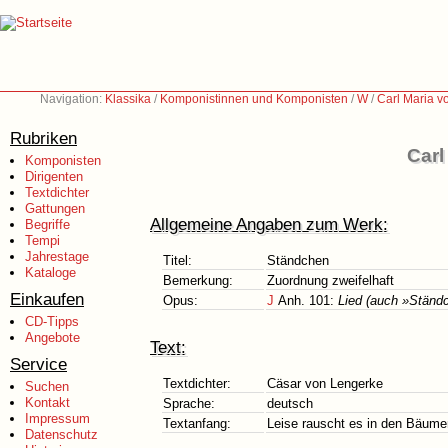
Navigation:
Klassika
/
Komponistinnen und Komponisten
/
W
/
Carl Maria 
Rubriken
Carl
Komponisten
Dirigenten
Textdichter
Gattungen
Allgemeine Angaben zum Werk:
Begriffe
Tempi
Jahrestage
Titel:
Ständchen
Kataloge
Bemerkung:
Zuordnung zweifelhaft
Einkaufen
Opus:
J
Anh. 101:
Lied (auch »Ständ
CD-Tipps
Angebote
Text:
Service
Textdichter:
Cäsar von Lengerke
Suchen
Kontakt
Sprache:
deutsch
Impressum
Textanfang:
Leise rauscht es in den Bäume
Datenschutz