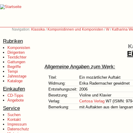
Navigation:
Klassika
/
Komponistinnen und Komponisten
/
W
/
Katharina We
Rubriken
K
Komponisten
E
Dirigenten
Textdichter
Gattungen
Allgemeine Angaben zum Werk:
Begriffe
Tempi
Jahrestage
Titel:
Ein mozärtlicher Auftakt
Kataloge
Widmung:
Erika Radermacher gewidmet
Einkaufen
Entstehungszeit:
2006
Besetzung:
Violine und Klavier
CD-Tipps
Angebote
Verlag:
Certosa Verlag
W7 (ISMN: 979-
Bemerkung:
mit Auftakten aus dem langsam
Service
Suchen
Kontakt
Impressum
Datenschutz