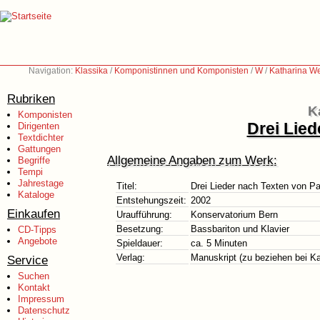
Navigation:
Klassika
/
Komponistinnen und Komponisten
/
W
/
Katharina We
Rubriken
K
Komponisten
Drei Lied
Dirigenten
Textdichter
Gattungen
Allgemeine Angaben zum Werk:
Begriffe
Tempi
Jahrestage
Titel:
Drei Lieder nach Texten von Pa
Kataloge
Entstehungszeit:
2002
Einkaufen
Uraufführung:
Konservatorium Bern
Besetzung:
Bassbariton und Klavier
CD-Tipps
Angebote
Spieldauer:
ca. 5 Minuten
Verlag:
Manuskript (zu beziehen bei K
Service
Suchen
Kontakt
Impressum
Datenschutz