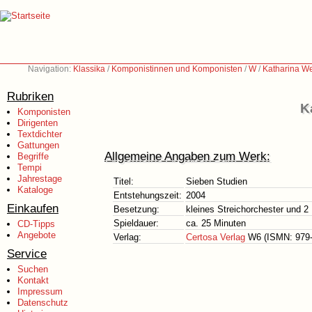
Navigation:
Klassika
/
Komponistinnen und Komponisten
/
W
/
Katharina We
Rubriken
K
Komponisten
Dirigenten
Textdichter
Gattungen
Allgemeine Angaben zum Werk:
Begriffe
Tempi
Jahrestage
Titel:
Sieben Studien
Kataloge
Entstehungszeit:
2004
Einkaufen
Besetzung:
kleines Streichorchester und 2 
Spieldauer:
ca. 25 Minuten
CD-Tipps
Angebote
Verlag:
Certosa Verlag
W6 (ISMN: 979-
Service
Suchen
Kontakt
Impressum
Datenschutz