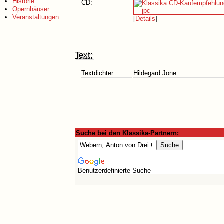
Historie
CD:
Opernhäuser
Veranstaltungen
[
Details
]
Text:
Textdichter:
Hildegard Jone
Suche bei den Klassika-Partnern:
Benutzerdefinierte Suche