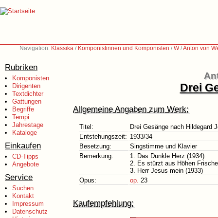
Navigation:
Klassika
/
Komponistinnen und Komponisten
/
W
/
Anton von W
Rubriken
An
Komponisten
Drei G
Dirigenten
Textdichter
Gattungen
Allgemeine Angaben zum Werk:
Begriffe
Tempi
Jahrestage
Titel:
Drei Gesänge nach Hildegard 
Kataloge
Entstehungszeit:
1933/34
Einkaufen
Besetzung:
Singstimme und Klavier
Bemerkung:
1. Das Dunkle Herz (1934)
CD-Tipps
2. Es stürzt aus Höhen Frische
Angebote
3. Herr Jesus mein (1933)
Service
Opus:
op.
23
Suchen
Kontakt
Kaufempfehlung:
Impressum
Datenschutz