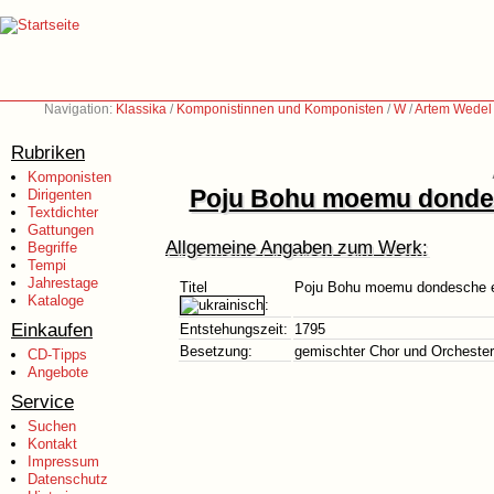
Navigation:
Klassika
/
Komponistinnen und Komponisten
/
W
/
Artem Wedel
Rubriken
Komponisten
Poju Bohu moemu donde
Dirigenten
Textdichter
Gattungen
Allgemeine Angaben zum Werk:
Begriffe
Tempi
Jahrestage
Titel
Poju Bohu moemu dondesche 
Kataloge
:
Einkaufen
Entstehungszeit:
1795
Besetzung:
gemischter Chor und Orchester
CD-Tipps
Angebote
Service
Suchen
Kontakt
Impressum
Datenschutz