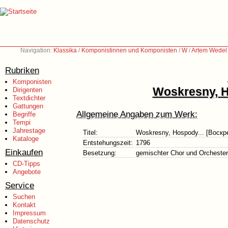
Navigation:
Klassika
/
Komponistinnen und Komponisten
/
W
/
Artem Wedel
Rubriken
Komponisten
Woskresny, H
Dirigenten
Textdichter
Gattungen
Allgemeine Angaben zum Werk:
Begriffe
Tempi
Jahrestage
Titel:
Woskresny, Hospody... [Воскре
Kataloge
Entstehungszeit:
1796
Einkaufen
Besetzung:
gemischter Chor und Orchester
CD-Tipps
Angebote
Service
Suchen
Kontakt
Impressum
Datenschutz