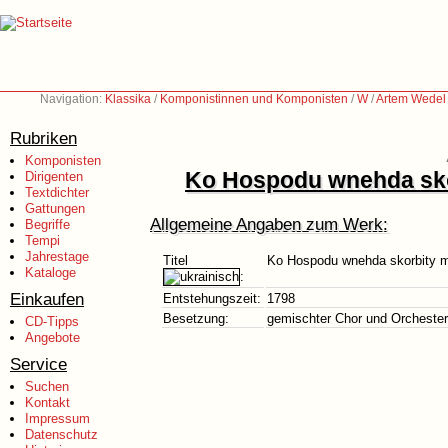
Navigation:
Klassika
/
Komponistinnen und Komponisten
/
W
/
Artem Wedel
Rubriken
Komponisten
Ko Hospodu wnehda sko
Dirigenten
Textdichter
Gattungen
Allgemeine Angaben zum Werk:
Begriffe
Tempi
Jahrestage
Titel
Ko Hospodu wnehda skorbity m
Kataloge
:
Einkaufen
Entstehungszeit:
1798
Besetzung:
gemischter Chor und Orchester
CD-Tipps
Angebote
Service
Suchen
Kontakt
Impressum
Datenschutz