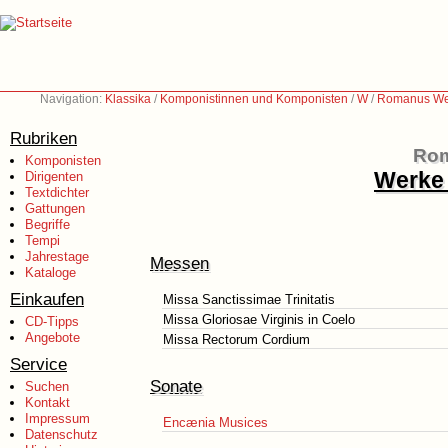
Navigation:
Klassika
/
Komponistinnen und Komponisten
/
W
/
Romanus Wei
Rubriken
Rom
Komponisten
Werke 
Dirigenten
Textdichter
Gattungen
Begriffe
Tempi
Jahrestage
Messen
Kataloge
Einkaufen
Missa Sanctissimae Trinitatis
Missa Gloriosae Virginis in Coelo
CD-Tipps
Angebote
Missa Rectorum Cordium
Service
Sonate
Suchen
Kontakt
Impressum
Encænia Musices
Datenschutz