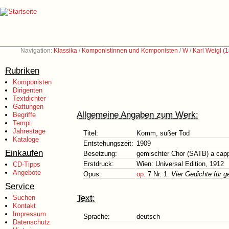
Navigation:
Klassika
/
Komponistinnen und Komponisten
/
W
/
Karl Weigl (
Rubriken
Komponisten
Dirigenten
Textdichter
Gattungen
Allgemeine Angaben zum Werk:
Begriffe
Tempi
Jahrestage
Titel:
Komm, süßer Tod
Kataloge
Entstehungszeit:
1909
Einkaufen
Besetzung:
gemischter Chor (SATB) a capp
Erstdruck:
Wien: Universal Edition, 1912
CD-Tipps
Angebote
Opus:
op.
7 Nr. 1:
Vier Gedichte für 
Service
Text:
Suchen
Kontakt
Impressum
Sprache:
deutsch
Datenschutz