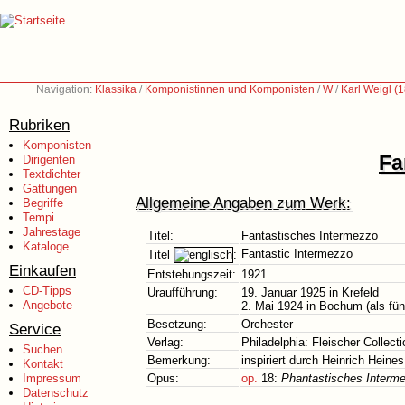
Navigation:
Klassika
/
Komponistinnen und Komponisten
/
W
/
Karl Weigl (
Rubriken
Komponisten
Fa
Dirigenten
Textdichter
Gattungen
Allgemeine Angaben zum Werk:
Begriffe
Tempi
Jahrestage
Titel:
Fantastisches Intermezzo
Kataloge
Fantastic Intermezzo
Titel
:
Einkaufen
Entstehungszeit:
1921
CD-Tipps
Uraufführung:
19. Januar 1925 in Krefeld
Angebote
2. Mai 1924 in Bochum (als fün
Besetzung:
Orchester
Service
Verlag:
Philadelphia: Fleischer Collecti
Suchen
Bemerkung:
inspiriert durch Heinrich Heines
Kontakt
Impressum
Opus:
op.
18:
Phantastisches Interme
Datenschutz