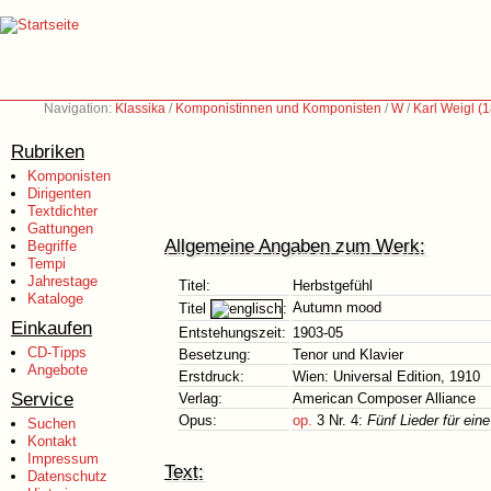
Navigation:
Klassika
/
Komponistinnen und Komponisten
/
W
/
Karl Weigl (
Rubriken
Komponisten
Dirigenten
Textdichter
Gattungen
Allgemeine Angaben zum Werk:
Begriffe
Tempi
Jahrestage
Titel:
Herbstgefühl
Kataloge
Autumn mood
Titel
:
Einkaufen
Entstehungszeit:
1903-05
CD-Tipps
Besetzung:
Tenor und Klavier
Angebote
Erstdruck:
Wien: Universal Edition, 1910
Service
Verlag:
American Composer Alliance
Opus:
op.
3 Nr. 4:
Fünf Lieder für ein
Suchen
Kontakt
Impressum
Text:
Datenschutz