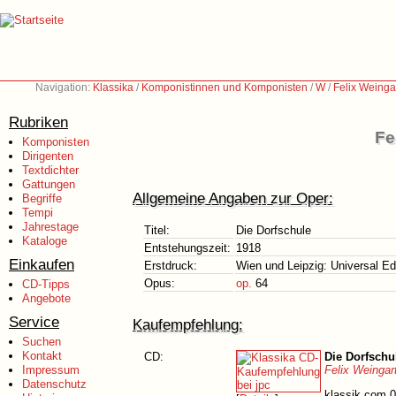
Navigation:
Klassika
/
Komponistinnen und Komponisten
/
W
/
Felix Weinga
Rubriken
Fe
Komponisten
Dirigenten
Textdichter
Gattungen
Allgemeine Angaben zur Oper:
Begriffe
Tempi
Jahrestage
Titel:
Die Dorfschule
Kataloge
Entstehungszeit:
1918
Einkaufen
Erstdruck:
Wien und Leipzig: Universal Ed
Opus:
op.
64
CD-Tipps
Angebote
Service
Kaufempfehlung:
Suchen
Kontakt
CD:
Die Dorfschu
Impressum
Felix Weingar
Datenschutz
klassik.com 0