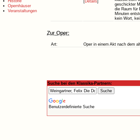
Historie
[
Details
]
geschickter 
Opernhäuser
die Raum für 
Veranstaltungen
Minuten entst
kein Wort, kei
Zur Oper:
Art:
Oper in einem Akt nach dem al
Suche bei den Klassika-Partnern:
Benutzerdefinierte Suche