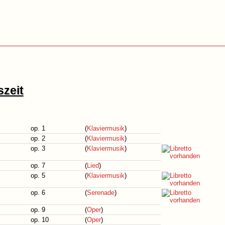
szeit
op. 1
(
Klaviermusik
)
op. 2
(
Klaviermusik
)
op. 3
(
Klaviermusik
)
op. 7
(
Lied
)
op. 5
(
Klaviermusik
)
op. 6
(
Serenade
)
op. 9
(
Oper
)
op. 10
(
Oper
)