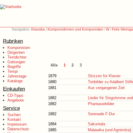
Navigation:
Klassika
/
Komponistinnen und Komponisten
/
W
/
Felix Weinga
Rubriken
Komponisten
Dirigenten
Textdichter
Gattungen
Alle
1
2
3
Begriffe
Tempi
1879
Skizzen für Klavier
Jahrestage
Kataloge
1880
Tonbilder zu Adalbert Stif
1881
Aus vergangener Zeit
Einkaufen
CD-Tipps
1882
Lieder für Singstimme und
Angebote
1882
Phantasiebilder
Service
1882
Serenade F-Dur
Suchen
Kontakt
1884
Sakuntala
Impressum
Datenschutz
1885
Malawika (und Agnimitra)