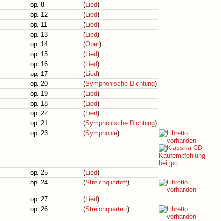
op. 8
(
Lied
)
op. 12
(
Lied
)
op. 11
(
Lied
)
op. 13
(
Lied
)
op. 14
(
Oper
)
op. 15
(
Lied
)
op. 16
(
Lied
)
op. 17
(
Lied
)
op. 20
(
Symphonische Dichtung
)
op. 19
(
Lied
)
op. 18
(
Lied
)
op. 22
(
Lied
)
op. 21
(
Symphonische Dichtung
)
op. 23
(
Symphonie
)
op. 25
(
Lied
)
op. 24
(
Streichquartett
)
op. 27
(
Lied
)
op. 26
(
Streichquartett
)