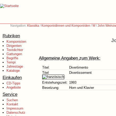
Navigation:
Klassika
/
Komponistinnen und Komponisten
/
W
/
John Weinzw
Rubriken
J
Komponisten
Dirigenten
Textdichter
Gattungen
Allgemeine Angaben zum Werk:
Begriffe
Tempi
Jahrestage
Titel:
Divertimento
Kataloge
Titel
Divertissement
Einkaufen
:
Entstehungszeit:
1993
CD-Tipps
Angebote
Besetzung:
Horn und Klavier
Service
Suchen
Kontakt
Impressum
Datenschutz