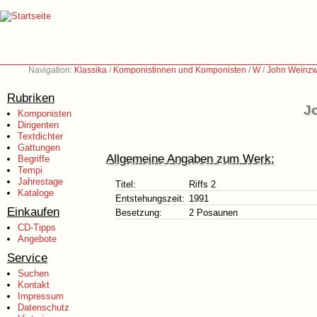
Navigation:
Klassika
/
Komponistinnen und Komponisten
/
W
/
John Weinzw
Rubriken
J
Komponisten
Dirigenten
Textdichter
Gattungen
Allgemeine Angaben zum Werk:
Begriffe
Tempi
Jahrestage
Titel:
Riffs 2
Kataloge
Entstehungszeit:
1991
Einkaufen
Besetzung:
2 Posaunen
CD-Tipps
Angebote
Service
Suchen
Kontakt
Impressum
Datenschutz