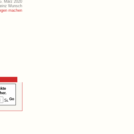
5. März 2020
Heinz Wunsch
ukte
her.
Go