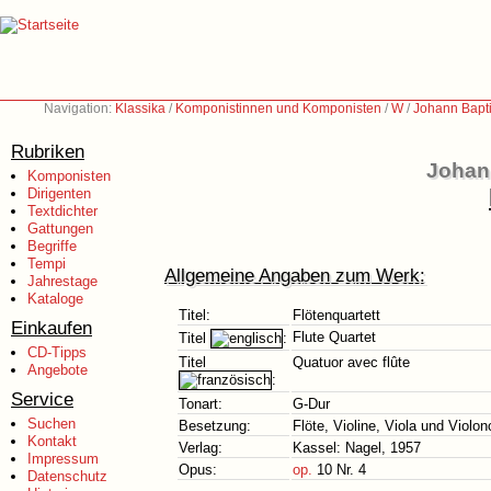
Navigation:
Klassika
/
Komponistinnen und Komponisten
/
W
/
Johann Bapti
Rubriken
Johann
Komponisten
Dirigenten
Textdichter
Gattungen
Begriffe
Tempi
Allgemeine Angaben zum Werk:
Jahrestage
Kataloge
Titel:
Flötenquartett
Einkaufen
Flute Quartet
Titel
:
CD-Tipps
Titel
Quatuor avec flûte
Angebote
:
Service
Tonart:
G-Dur
Suchen
Besetzung:
Flöte, Violine, Viola und Violon
Kontakt
Verlag:
Kassel: Nagel, 1957
Impressum
Opus:
op.
10 Nr. 4
Datenschutz