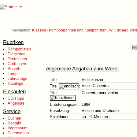
Navigation:
Klassika
/
Komponistinnen und Komponisten
/
W
/
Richard Wern
Rubriken
R
Komponisten
Dirigenten
Textdichter
Gattungen
Allgemeine Angaben zum Werk:
Begriffe
Tempi
Jahrestage
Titel:
Violinkonzert
Kataloge
Violin Concerto
Titel
:
Einkaufen
Titel
Concerto pour violon
:
CD-Tipps
Angebote
Entstehungszeit:
1984
Service
Besetzung:
Violine und Orchester
Spieldauer:
ca. 24 Minuten
Suchen
Kontakt
Impressum
Datenschutz