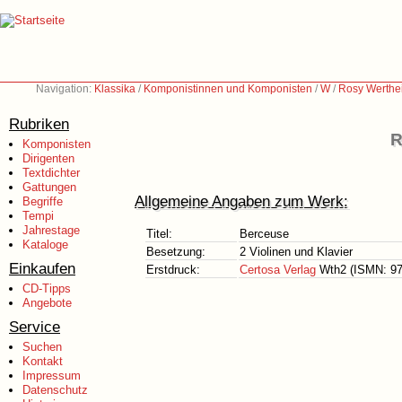
Navigation:
Klassika
/
Komponistinnen und Komponisten
/
W
/
Rosy Werthe
Rubriken
R
Komponisten
Dirigenten
Textdichter
Gattungen
Allgemeine Angaben zum Werk:
Begriffe
Tempi
Jahrestage
Titel:
Berceuse
Kataloge
Besetzung:
2 Violinen und Klavier
Einkaufen
Erstdruck:
Certosa Verlag
Wth2 (ISMN: 979
CD-Tipps
Angebote
Service
Suchen
Kontakt
Impressum
Datenschutz