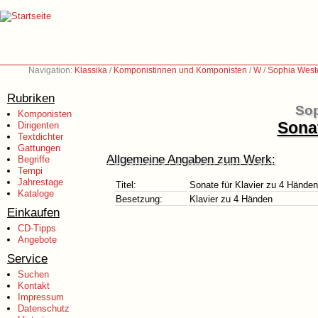
Navigation:
Klassika
/
Komponistinnen und Komponisten
/
W
/
Sophia West
Rubriken
Sop
Komponisten
Sonat
Dirigenten
Textdichter
Gattungen
Allgemeine Angaben zum Werk:
Begriffe
Tempi
Jahrestage
Titel:
Sonate für Klavier zu 4 Händen
Kataloge
Besetzung:
Klavier zu 4 Händen
Einkaufen
CD-Tipps
Angebote
Service
Suchen
Kontakt
Impressum
Datenschutz