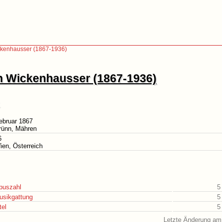
ckenhausser (1867-1936)
ch Wickenhausser (1867-1936)
ebruar 1867
rünn, Mähren
6
ien, Österreich
puszahl
5
usikgattung
5
tel
5
Letzte Änderung am 