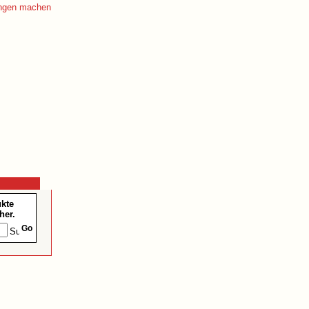
ukte
her.
Go