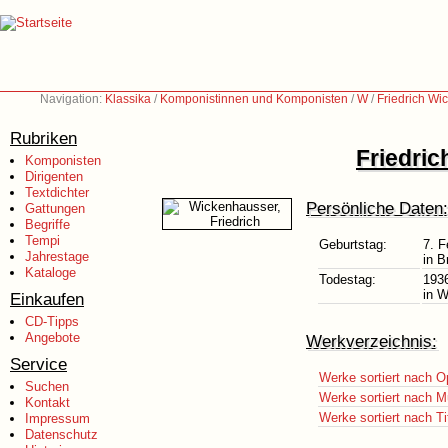
Navigation:
Klassika
/
Komponistinnen und Komponisten
/
W
/
Friedrich Wi
Rubriken
Friedri
Komponisten
Dirigenten
Textdichter
Persönliche Daten:
Gattungen
Begriffe
Tempi
Geburtstag:
7. F
Jahrestage
in B
Kataloge
Todestag:
193
in W
Einkaufen
CD-Tipps
Angebote
Werkverzeichnis:
Service
Werke sortiert nach O
Suchen
Werke sortiert nach M
Kontakt
Werke sortiert nach Ti
Impressum
Datenschutz