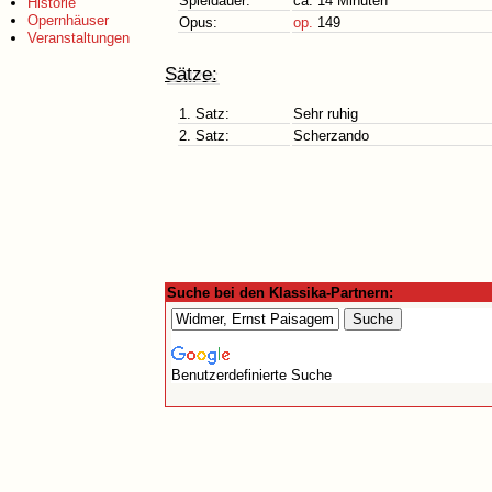
Spieldauer:
ca. 14 Minuten
Historie
Opernhäuser
Opus:
op.
149
Veranstaltungen
Sätze:
1. Satz:
Sehr ruhig
2. Satz:
Scherzando
Suche bei den Klassika-Partnern:
Benutzerdefinierte Suche