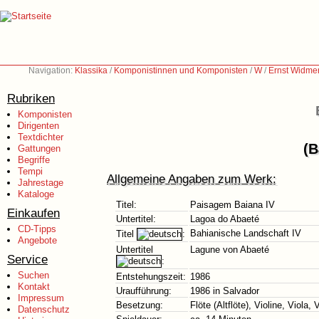
Navigation:
Klassika
/
Komponistinnen und Komponisten
/
W
/
Ernst Widme
Rubriken
Komponisten
Dirigenten
Textdichter
(B
Gattungen
Begriffe
Tempi
Allgemeine Angaben zum Werk:
Jahrestage
Kataloge
Titel:
Paisagem Baiana IV
Einkaufen
Untertitel:
Lagoa do Abaeté
CD-Tipps
Bahianische Landschaft IV
Titel
:
Angebote
Untertitel
Lagune von Abaeté
Service
:
Suchen
Entstehungszeit:
1986
Kontakt
Uraufführung:
1986 in Salvador
Impressum
Besetzung:
Flöte (Altflöte), Violine, Viola, 
Datenschutz