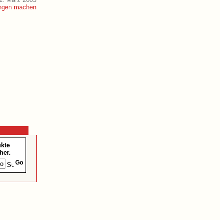
ukte
her.
Go