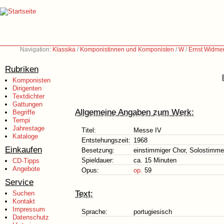
Navigation:
Klassika
/
Komponistinnen und Komponisten
/
W
/
Ernst Widme
Rubriken
Komponisten
Dirigenten
Textdichter
Gattungen
Allgemeine Angaben zum Werk:
Begriffe
Tempi
Jahrestage
Titel:
Messe IV
Kataloge
Entstehungszeit:
1968
Einkaufen
Besetzung:
einstimmiger Chor, Solostimme 
Spieldauer:
ca. 15 Minuten
CD-Tipps
Angebote
Opus:
op.
59
Service
Text:
Suchen
Kontakt
Impressum
Sprache:
portugiesisch
Datenschutz