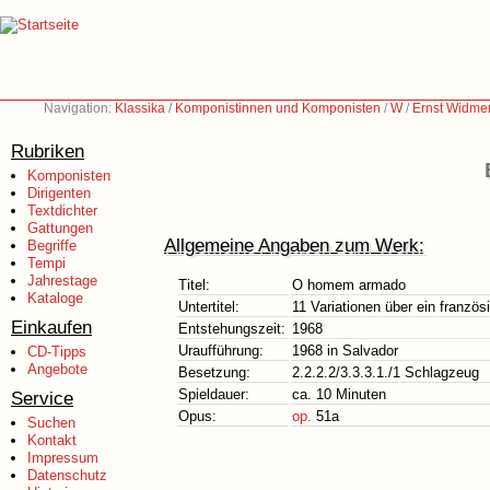
Navigation:
Klassika
/
Komponistinnen und Komponisten
/
W
/
Ernst Widme
Rubriken
Komponisten
Dirigenten
Textdichter
Gattungen
Allgemeine Angaben zum Werk:
Begriffe
Tempi
Jahrestage
Titel:
O homem armado
Kataloge
Untertitel:
11 Variationen über ein franzö
Einkaufen
Entstehungszeit:
1968
Uraufführung:
1968 in Salvador
CD-Tipps
Angebote
Besetzung:
2.2.2.2/3.3.3.1./1 Schlagzeug
Spieldauer:
ca. 10 Minuten
Service
Opus:
op.
51a
Suchen
Kontakt
Impressum
Datenschutz