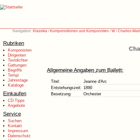
Navigation:
Klassika
/
Komponistinnen und Komponisten
/
W
/
Charles-Mar
Rubriken
Cha
Komponisten
Dirigenten
Textdichter
Gattungen
Allgemeine Angaben zum Ballett:
Begriffe
Tempi
Jahrestage
Titel:
Jeanne d'Arc
Kataloge
Entstehungszeit:
1890
Einkaufen
Besetzung:
Orchester
CD-Tipps
Angebote
Service
Suchen
Kontakt
Impressum
Datenschutz