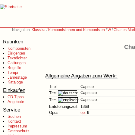
Navigation:
Klassika
/
Komponistinnen und Komponisten
/
W
/
Charles-Mar
Rubriken
Cha
Komponisten
Dirigenten
Textdichter
Gattungen
Begriffe
Tempi
Allgemeine Angaben zum Werk:
Jahrestage
Kataloge
Titel:
Caprice
Einkaufen
Capriccio
Titel
:
CD-Tipps
Capriccio
Titel
:
Angebote
Entstehungszeit:
1868
Service
Opus:
op.
9
Suchen
Kontakt
Impressum
Datenschutz