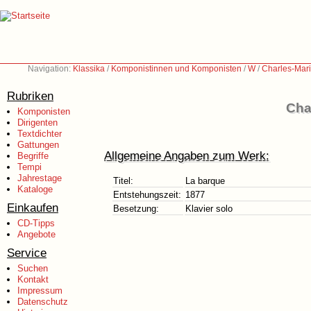
Navigation:
Klassika
/
Komponistinnen und Komponisten
/
W
/
Charles-Mar
Rubriken
Cha
Komponisten
Dirigenten
Textdichter
Gattungen
Allgemeine Angaben zum Werk:
Begriffe
Tempi
Jahrestage
Titel:
La barque
Kataloge
Entstehungszeit:
1877
Einkaufen
Besetzung:
Klavier solo
CD-Tipps
Angebote
Service
Suchen
Kontakt
Impressum
Datenschutz