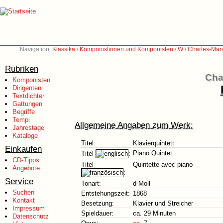
Navigation:
Klassika
/
Komponistinnen und Komponisten
/
W
/
Charles-Mar
Rubriken
Cha
Komponisten
Dirigenten
Textdichter
Gattungen
Begriffe
Tempi
Allgemeine Angaben zum Werk:
Jahrestage
Kataloge
Titel:
Klavierquintett
Einkaufen
Piano Quintet
Titel
:
CD-Tipps
Titel
Quintette avec piano
Angebote
:
Service
Tonart:
d-Moll
Suchen
Entstehungszeit:
1868
Kontakt
Besetzung:
Klavier und Streicher
Impressum
Spieldauer:
ca. 29 Minuten
Datenschutz