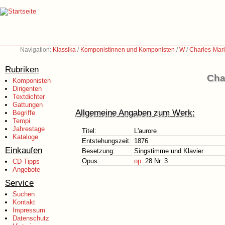
Navigation:
Klassika
/
Komponistinnen und Komponisten
/
W
/
Charles-Mar
Rubriken
Cha
Komponisten
Dirigenten
Textdichter
Gattungen
Allgemeine Angaben zum Werk:
Begriffe
Tempi
Jahrestage
Titel:
L'aurore
Kataloge
Entstehungszeit:
1876
Einkaufen
Besetzung:
Singstimme und Klavier
Opus:
op.
28 Nr. 3
CD-Tipps
Angebote
Service
Suchen
Kontakt
Impressum
Datenschutz