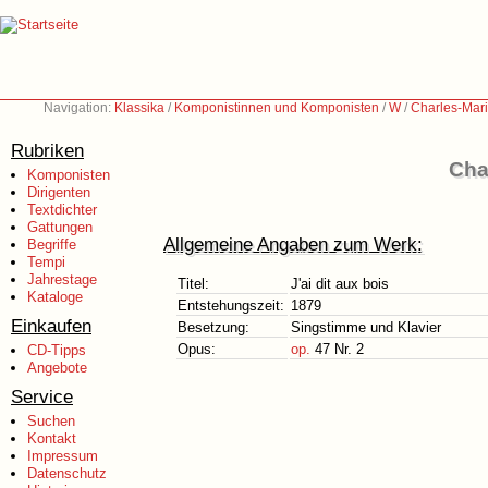
Navigation:
Klassika
/
Komponistinnen und Komponisten
/
W
/
Charles-Mar
Rubriken
Cha
Komponisten
Dirigenten
Textdichter
Gattungen
Allgemeine Angaben zum Werk:
Begriffe
Tempi
Jahrestage
Titel:
J'ai dit aux bois
Kataloge
Entstehungszeit:
1879
Einkaufen
Besetzung:
Singstimme und Klavier
Opus:
op.
47 Nr. 2
CD-Tipps
Angebote
Service
Suchen
Kontakt
Impressum
Datenschutz