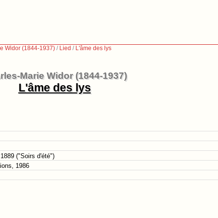
ie Widor (1844-1937)
/
Lied
/
L'âme des lys
rles-Marie Widor (1844-1937)
L'âme des lys
889 ("Soirs d'été")
tions, 1986