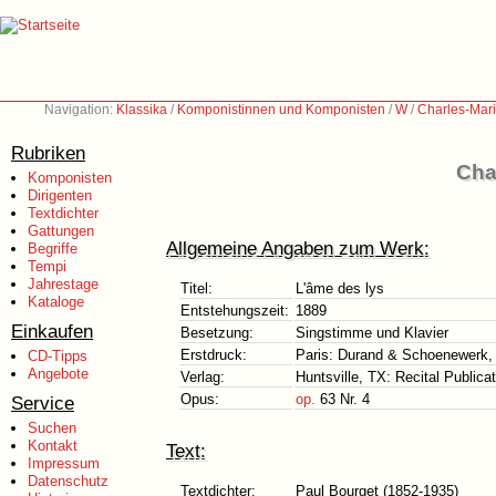
Navigation:
Klassika
/
Komponistinnen und Komponisten
/
W
/
Charles-Mar
Rubriken
Cha
Komponisten
Dirigenten
Textdichter
Gattungen
Allgemeine Angaben zum Werk:
Begriffe
Tempi
Jahrestage
Titel:
L'âme des lys
Kataloge
Entstehungszeit:
1889
Einkaufen
Besetzung:
Singstimme und Klavier
Erstdruck:
Paris: Durand & Schoenewerk, 1
CD-Tipps
Angebote
Verlag:
Huntsville, TX: Recital Publica
Opus:
op.
63 Nr. 4
Service
Suchen
Kontakt
Text:
Impressum
Datenschutz
Textdichter:
Paul Bourget (1852-1935)