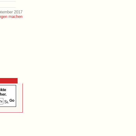
ptember 2017
ukte
her.
Go