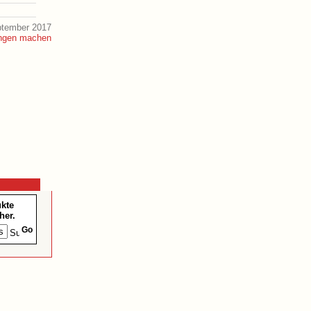
ptember 2017
ukte
her.
Go