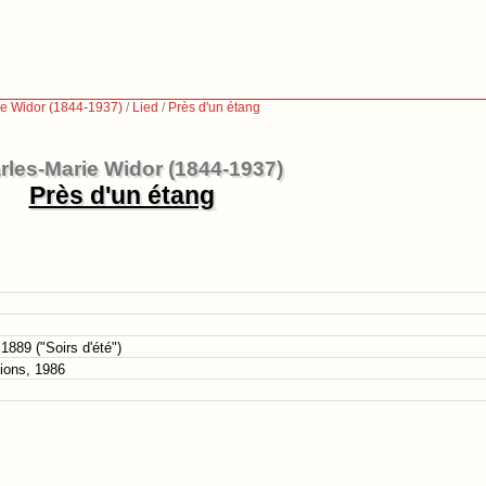
ie Widor (1844-1937)
/
Lied
/
Près d'un étang
rles-Marie Widor (1844-1937)
Près d'un étang
889 ("Soirs d'été")
tions, 1986