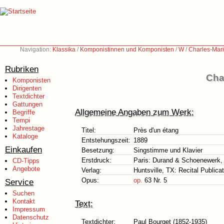
Navigation:
Klassika
/
Komponistinnen und Komponisten
/
W
/
Charles-Mar
Rubriken
Cha
Komponisten
Dirigenten
Textdichter
Gattungen
Allgemeine Angaben zum Werk:
Begriffe
Tempi
Jahrestage
Titel:
Près d'un étang
Kataloge
Entstehungszeit:
1889
Einkaufen
Besetzung:
Singstimme und Klavier
Erstdruck:
Paris: Durand & Schoenewerk, 1
CD-Tipps
Angebote
Verlag:
Huntsville, TX: Recital Publica
Opus:
op.
63 Nr. 5
Service
Suchen
Kontakt
Text:
Impressum
Datenschutz
Textdichter:
Paul Bourget (1852-1935)