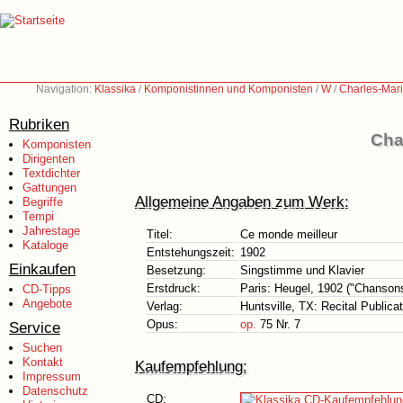
Navigation:
Klassika
/
Komponistinnen und Komponisten
/
W
/
Charles-Mar
Rubriken
Cha
Komponisten
Dirigenten
Textdichter
Gattungen
Allgemeine Angaben zum Werk:
Begriffe
Tempi
Jahrestage
Titel:
Ce monde meilleur
Kataloge
Entstehungszeit:
1902
Einkaufen
Besetzung:
Singstimme und Klavier
Erstdruck:
Paris: Heugel, 1902 ("Chanson
CD-Tipps
Angebote
Verlag:
Huntsville, TX: Recital Publica
Opus:
op.
75 Nr. 7
Service
Suchen
Kontakt
Kaufempfehlung:
Impressum
Datenschutz
CD: