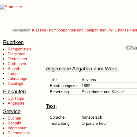
Navigation:
Klassika
/
Komponistinnen und Komponisten
/
W
/
Charles-Mar
Rubriken
Cha
Komponisten
Dirigenten
Textdichter
Gattungen
Allgemeine Angaben zum Werk:
Begriffe
Tempi
Jahrestage
Titel:
Reviens
Kataloge
Entstehungszeit:
1882
Einkaufen
Besetzung:
Singstimme und Klavier
CD-Tipps
Angebote
Text:
Service
Sprache:
französisch
Suchen
Kontakt
Textanfang:
O pauvre fleur
Impressum
Datenschutz