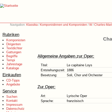
Navigation:
Klassika
/
Komponistinnen und Komponisten
/
W
/
Charles-Mar
Rubriken
Cha
Komponisten
Dirigenten
Textdichter
Gattungen
Allgemeine Angaben zur Oper:
Begriffe
Tempi
Jahrestage
Titel:
Le capitaine Loys
Kataloge
Entstehungszeit:
1886
Einkaufen
Besetzung:
Soli, Chor und Orchester
CD-Tipps
Angebote
Zur Oper:
Service
Art:
Lyrische Oper
Suchen
Kontakt
Sprache:
französisch
Impressum
Datenschutz