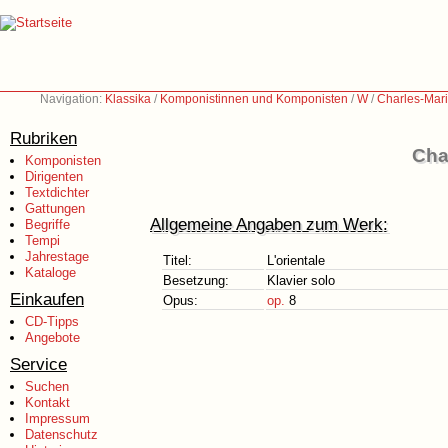
Navigation:
Klassika
/
Komponistinnen und Komponisten
/
W
/
Charles-Mar
Rubriken
Cha
Komponisten
Dirigenten
Textdichter
Gattungen
Allgemeine Angaben zum Werk:
Begriffe
Tempi
Jahrestage
Titel:
L'orientale
Kataloge
Besetzung:
Klavier solo
Einkaufen
Opus:
op.
8
CD-Tipps
Angebote
Service
Suchen
Kontakt
Impressum
Datenschutz