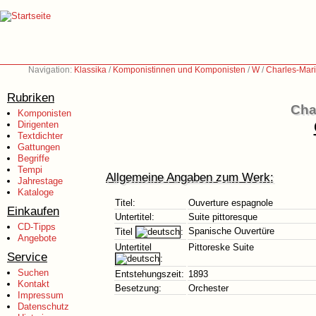
Navigation:
Klassika
/
Komponistinnen und Komponisten
/
W
/
Charles-Mar
Rubriken
Cha
Komponisten
Dirigenten
Textdichter
Gattungen
Begriffe
Tempi
Allgemeine Angaben zum Werk:
Jahrestage
Kataloge
Titel:
Ouverture espagnole
Einkaufen
Untertitel:
Suite pittoresque
CD-Tipps
Spanische Ouvertüre
Titel
:
Angebote
Untertitel
Pittoreske Suite
Service
:
Suchen
Entstehungszeit:
1893
Kontakt
Besetzung:
Orchester
Impressum
Datenschutz