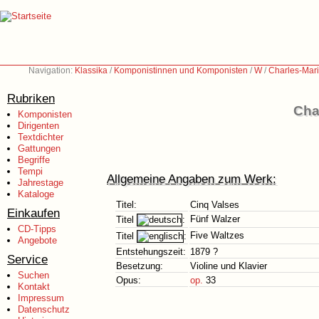
Navigation:
Klassika
/
Komponistinnen und Komponisten
/
W
/
Charles-Mar
Rubriken
Cha
Komponisten
Dirigenten
Textdichter
Gattungen
Begriffe
Tempi
Allgemeine Angaben zum Werk:
Jahrestage
Kataloge
Titel:
Cinq Valses
Einkaufen
Fünf Walzer
Titel
:
CD-Tipps
Five Waltzes
Titel
:
Angebote
Entstehungszeit:
1879 ?
Service
Besetzung:
Violine und Klavier
Suchen
Opus:
op.
33
Kontakt
Impressum
Datenschutz