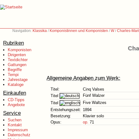
Navigation:
Klassika
/
Komponistinnen und Komponisten
/
W
/
Charles-Mar
Rubriken
Cha
Komponisten
Dirigenten
Textdichter
Gattungen
Begriffe
Tempi
Allgemeine Angaben zum Werk:
Jahrestage
Kataloge
Titel:
Cinq Valses
Einkaufen
Fünf Walzer
Titel
:
CD-Tipps
Five Waltzes
Titel
:
Angebote
Entstehungszeit:
1894
Service
Besetzung:
Klavier solo
Suchen
Opus:
op.
71
Kontakt
Impressum
Datenschutz