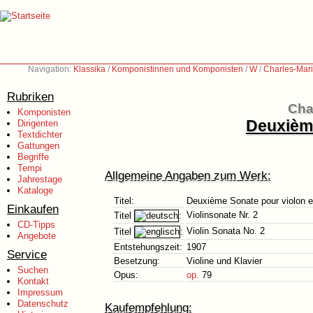
Navigation:
Klassika
/
Komponistinnen und Komponisten
/
W
/
Charles-Mar
Rubriken
Cha
Komponisten
Deuxième
Dirigenten
Textdichter
Gattungen
Begriffe
Tempi
Allgemeine Angaben zum Werk:
Jahrestage
Kataloge
Titel:
Deuxième Sonate pour violon e
Einkaufen
Violinsonate Nr. 2
Titel
:
CD-Tipps
Violin Sonata No. 2
Titel
:
Angebote
Entstehungszeit:
1907
Service
Besetzung:
Violine und Klavier
Suchen
Opus:
op.
79
Kontakt
Impressum
Datenschutz
Kaufempfehlung: