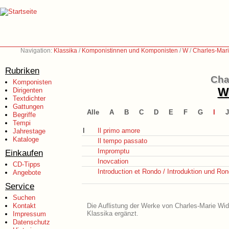
Navigation:
Klassika
/
Komponistinnen und Komponisten
/
W
/
Charles-Mar
Rubriken
Cha
Komponisten
We
Dirigenten
Textdichter
Gattungen
Alle
A
B
C
D
E
F
G
I
J
Begriffe
Tempi
I
Il primo amore
Jahrestage
Kataloge
Il tempo passato
Impromptu
Einkaufen
Inovcation
CD-Tipps
Introduction et Rondo / Introduktion und Ro
Angebote
Service
Suchen
Kontakt
Die Auflistung der Werke von Charles-Marie Wido
Klassika ergänzt.
Impressum
Datenschutz